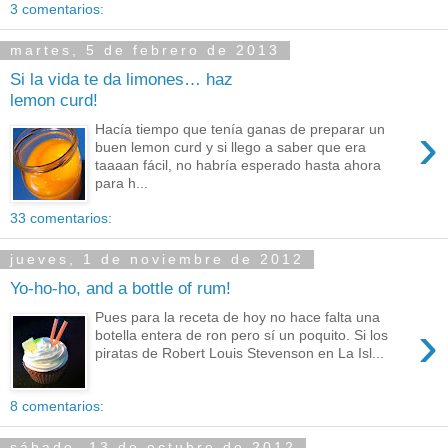
3 comentarios:
martes, 5 de febrero de 2013
Si la vida te da limones… haz
lemon curd!
›
Hacía tiempo que tenía ganas de preparar un
buen lemon curd y si llego a saber que era
taaaan fácil, no habría esperado hasta ahora
para h...
33 comentarios:
jueves, 1 de noviembre de 2012
Yo-ho-ho, and a bottle of rum!
Pues para la receta de hoy no hace falta una
›
botella entera de ron pero sí un poquito. Si los
piratas de Robert Louis Stevenson en La Isl...
8 comentarios:
sábado, 13 de octubre de 2012